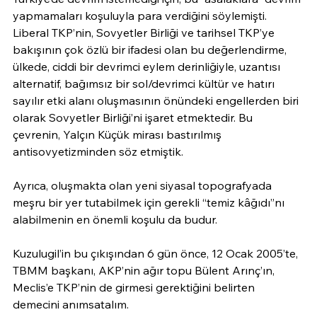
yapmamaları koşuluyla para verdiğini söylemişti. 
Liberal TKP’nin, Sovyetler Birliği ve tarihsel TKP’ye 
bakışının çok özlü bir ifadesi olan bu değerlendirme, 
ülkede, ciddi bir devrimci eylem derinliğiyle, uzantısı 
alternatif, bağımsız bir sol/devrimci kültür ve hatırı 
sayılır etki alanı oluşmasının önündeki engellerden biri 
olarak Sovyetler Birliği’ni işaret etmektedir. Bu 
çevrenin, Yalçın Küçük mirası bastırılmış 
antisovyetizminden söz etmiştik.
Ayrıca, oluşmakta olan yeni siyasal topografyada 
meşru bir yer tutabilmek için gerekli “temiz kâğıdı”nı 
alabilmenin en önemli koşulu da budur.
Kuzulugil’in bu çıkışından 6 gün önce, 12 Ocak 2005’te, 
TBMM başkanı, AKP’nin ağır topu Bülent Arınç’ın, 
Meclis’e TKP’nin de girmesi gerektiğini belirten 
demecini anımsatalım.