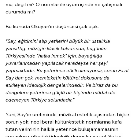
mu, değil mi? O normlar ile uyum içinde mi, çatışmalı 
durumda mı?
Bu konuda Okuyan’ın düşüncesi çok açık:
“Say, eğitimini alıp yetilerini büyük bir ustalıkla 
yansıttığı müziğin klasik kulvarında, bugünün 
Türkiyesi'nde "halka inmek" için, bayağılığa 
yuvarlanmadan yapılacak neredeyse her şeyi 
yapmaktadır. Bu yeterince etkili olmuyorsa, sorun Fazıl 
Say'dan çok, memleketin kültürel dokusunu da 
etkileyen ideolojik dengelerindedir. Ve biraz da bu 
dengelere yeterince güçlü bir biçimde müdahale 
edemeyen Türkiye solundadır.”
Yani, Say’ın üretiminde, müzikal estetik açısından hiçbir 
sorun yok; neoliberal kültür/estetik normlarına kafa 
tutan veriminin halkla yeterince buluşamamasının 
sorumlusu, ülkedeki ideolojik dengeler ve sol. Solun 