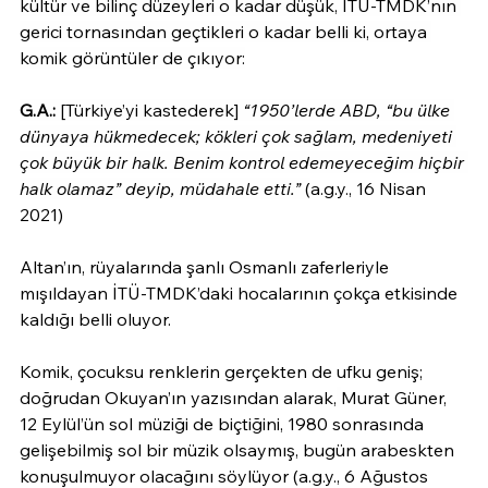
kültür ve bilinç düzeyleri o kadar düşük, İTÜ-TMDK’nın 
gerici tornasından geçtikleri o kadar belli ki, ortaya 
komik görüntüler de çıkıyor:
G.A.:
 [Türkiye’yi kastederek] 
“1950’lerde ABD, “bu ülke 
dünyaya hükmedecek; kökleri çok sağlam, medeniyeti 
çok büyük bir halk. Benim kontrol edemeyeceğim hiçbir 
halk olamaz” deyip, müdahale etti.” 
(
a.g.y., 16 Nisan 
2021)
Altan’ın, rüyalarında şanlı Osmanlı zaferleriyle 
mışıldayan İTÜ-TMDK’daki hocalarının çokça etkisinde 
kaldığı belli oluyor.
Komik, çocuksu renklerin gerçekten de ufku geniş; 
doğrudan Okuyan’ın yazısından alarak,
Murat Güner, 
12 Eylül’ün sol müziği de biçtiğini, 1980 sonrasında 
gelişebilmiş sol bir müzik olsaymış, bugün arabeskten 
konuşulmuyor olacağını söylüyor (a.g.y., 6 Ağustos 