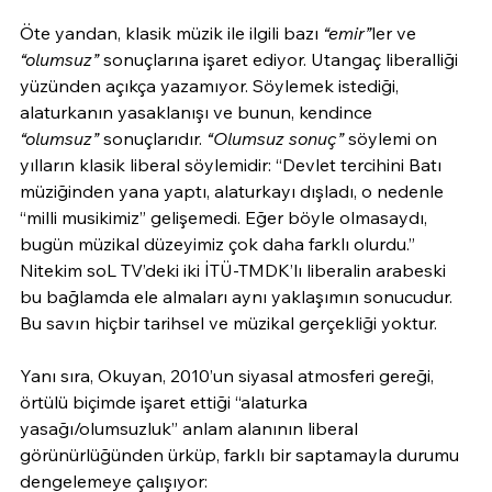
Öte yandan, klasik müzik ile ilgili bazı 
“emir”
ler ve 
“olumsuz”
 sonuçlarına işaret ediyor. Utangaç liberalliği 
yüzünden açıkça yazamıyor. Söylemek istediği, 
alaturkanın yasaklanışı ve bunun, kendince  
“olumsuz”
 sonuçlarıdır. 
“Olumsuz sonuç”
 söylemi on 
yılların klasik liberal söylemidir: “Devlet tercihini Batı 
müziğinden yana yaptı, alaturkayı dışladı, o nedenle 
“milli musikimiz” gelişemedi. Eğer böyle olmasaydı, 
bugün müzikal düzeyimiz çok daha farklı olurdu.” 
Nitekim soL TV’deki iki İTÜ-TMDK’lı liberalin arabeski 
bu bağlamda ele almaları aynı yaklaşımın sonucudur. 
Bu savın hiçbir tarihsel ve müzikal gerçekliği yoktur.
Yanı sıra, Okuyan, 2010’un siyasal atmosferi gereği, 
örtülü biçimde işaret ettiği “alaturka 
yasağı/olumsuzluk” anlam alanının liberal 
görünürlüğünden ürküp, farklı bir saptamayla durumu 
dengelemeye çalışıyor: