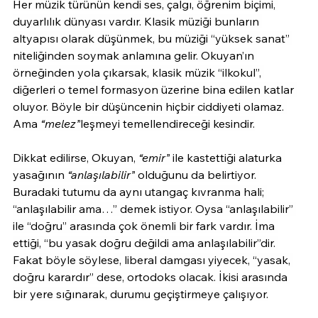
Her müzik türünün kendi ses, çalgı, öğrenim biçimi, 
duyarlılık dünyası vardır. Klasik müziği bunların 
altyapısı olarak düşünmek, bu müziği “yüksek sanat” 
niteliğinden soymak anlamına gelir. Okuyan’ın 
örneğinden yola çıkarsak, klasik müzik “ilkokul”, 
diğerleri o temel formasyon üzerine bina edilen katlar 
oluyor. Böyle bir düşüncenin hiçbir ciddiyeti olamaz. 
Ama 
“melez”
leşmeyi temellendireceği kesindir.
Dikkat edilirse, Okuyan, 
“emir”
 ile kastettiği alaturka 
yasağının 
“anlaşılabilir”
 olduğunu da belirtiyor. 
Buradaki tutumu da aynı utangaç kıvranma hali; 
“anlaşılabilir ama…” demek istiyor. Oysa “anlaşılabilir” 
ile “doğru” arasında çok önemli bir fark vardır. İma 
ettiği, “bu yasak doğru değildi ama anlaşılabilir”dir. 
Fakat böyle söylese, liberal damgası yiyecek, “yasak, 
doğru karardır” dese, ortodoks olacak. İkisi arasında 
bir yere sığınarak, durumu geçiştirmeye çalışıyor.