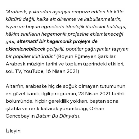
“Arabesk, yukarıdan aşağıya empoze edilen bir kitle 
kültürü değil, halka ait direnme ve kabullenmelerin, 
isyan ve boyun eğmelerin ideolojik ifadesini bulduğu, 
hâkim sınıfların hegemonik projesine eklemleneceği 
gibi, 
alternatif bir hegemonik projeye de 
eklemlenebilecek
 çelişkili, popüler çağrışımlar taşıyan 
bir popüler kültürdür.” 
(
Boyun Eğmeyen Şarkılar: 
Arabesk müziğin tarihi ve toplum üzerindeki etkileri, 
soL TV, YouTube, 16 Nisan 2021)
Altan’ın, arabeske hiç de soğuk olmayan tutumunun 
en güzel kanıtı, ilgili programın, 23 Nisan 2021 tarihli 
bölümünde, hiçbir gereklilik yokken, baştan sona 
iştahla ve renk katarak yorumladığı, Orhan 
Gencebay’ın
 Batsın Bu Dünya’
sı.
İzleyin: