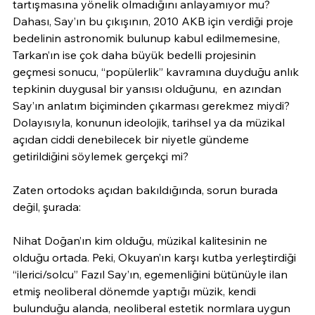
tartışmasına yönelik olmadığını anlayamıyor mu? 
Dahası, Say’ın bu çıkışının, 2010 AKB için verdiği proje 
bedelinin astronomik bulunup kabul edilmemesine, 
Tarkan’ın ise çok daha büyük bedelli projesinin 
geçmesi sonucu, “popülerlik” kavramına duyduğu anlık 
tepkinin duygusal bir yansısı olduğunu,  en azından 
Say’ın anlatım biçiminden çıkarması gerekmez miydi? 
Dolayısıyla, konunun ideolojik, tarihsel ya da müzikal 
açıdan ciddi denebilecek bir niyetle gündeme 
getirildiğini söylemek gerçekçi mi?
Zaten ortodoks açıdan bakıldığında, sorun burada 
değil, şurada:
Nihat Doğan’ın kim olduğu, müzikal kalitesinin ne 
olduğu ortada. Peki, Okuyan’ın karşı kutba yerleştirdiği 
“ilerici/solcu” Fazıl Say’ın, egemenliğini bütünüyle ilan 
etmiş neoliberal dönemde yaptığı müzik, kendi 
bulunduğu alanda, neoliberal estetik normlara uygun 