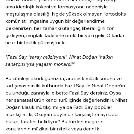
ama ideolojik kökeni ve formasyonu nedeniyle, 
meşrulaşma olasılığı hiç de yüksek olmayan “ortodoks 
komünist” imgesine uygun bir değerlendirme 
beklenirken, her zamanki utangaç liberalliğini zor 
gizleyen, muğlak ifadelerle örülü bir yazı gelir. O kadar 
ucuz bir taktik gütmüştür ki:
“Fazıl Say "saray müzisyeni", Nihat Doğan "halkın 
sanatçısı"ysa yaşasın monarşi!”
Bu cümleyi okuduğunuzda, arabesk müzik sorunu ve 
tartışmasının iki kutbunda Fazıl Say ile Nihat Doğan’ın 
bulunduğu zannıyla, elbette Fazıl Say dersiniz. Oysa 
her sanatsal ürün kendi türü içinde değerlendirilir. Nihat 
Doğan klasik müzikçi mi, ya da Fazıl Say popüler 
müzikçi mi ki, Okuyan böyle bir karşılaştırmayı ciddi 
bulup, tarafını belirtiyor? Bu türden magazin 
konularının müzikal bir nitelik veya derinlik 