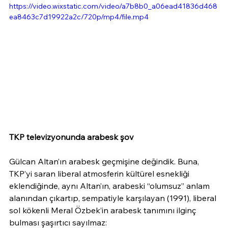
https://video.wixstatic.com/video/a7b8b0_a06ead41836d468
ea8463c7d19922a2c/720p/mp4/file.mp4
TKP televizyonunda arabesk şov
Gülcan Altan’ın arabesk geçmişine değindik. Buna, 
TKP’yi saran liberal atmosferin kültürel esnekliği 
eklendiğinde, aynı Altan’ın, arabeski “olumsuz” anlam 
alanından çıkartıp, sempatiyle karşılayan (1991), liberal 
sol kökenli Meral Özbek’in arabesk tanımını ilginç 
bulması şaşırtıcı sayılmaz: