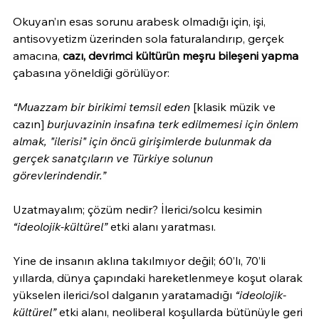
Okuyan’ın esas sorunu arabesk olmadığı için, işi, 
antisovyetizm üzerinden sola faturalandırıp, gerçek 
amacına, 
cazı, devrimci kültürün meşru bileşeni yapma 
çabasına yöneldiği görülüyor:
“Muazzam bir birikimi temsil eden 
[klasik müzik ve 
cazın]
 burjuvazinin insafına terk edilmemesi için önlem 
almak, "ilerisi" için öncü girişimlerde bulunmak da 
gerçek sanatçıların ve Türkiye solunun 
görevlerindendir.”
Uzatmayalım; çözüm nedir? İlerici/solcu kesimin 
“ideolojik-kültürel”
 etki alanı yaratması.
Yine de insanın aklına takılmıyor değil; 60’lı, 70’li 
yıllarda, dünya çapındaki hareketlenmeye koşut olarak 
yükselen ilerici/sol dalganın yaratamadığı 
“ideolojik-
kültürel”
 etki alanı, neoliberal koşullarda bütünüyle geri 