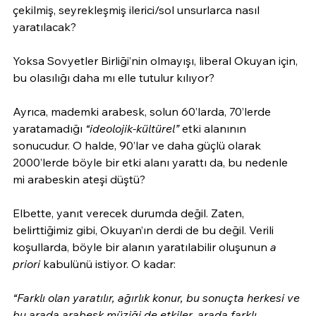
çekilmiş, seyrekleşmiş ilerici/sol unsurlarca nasıl 
yaratılacak?
Yoksa Sovyetler Birliği’nin olmayışı, liberal Okuyan için, 
bu olasılığı daha mı elle tutulur kılıyor?
Ayrıca, mademki arabesk, solun 60’larda, 70’lerde 
yaratamadığı 
“ideolojik-kültürel”
 etki alanının 
sonucudur. O halde, 90’lar ve daha güçlü olarak 
2000’lerde böyle bir etki alanı yarattı da, bu nedenle 
mi arabeskin ateşi düştü?
Elbette, yanıt verecek durumda değil. Zaten, 
belirttiğimiz gibi, Okuyan’ın derdi de bu değil. Verili 
koşullarda, böyle bir alanın yaratılabilir oluşunun 
a 
priori 
kabulünü istiyor. O kadar:
“Farklı olan yaratılır, ağırlık konur, bu sonuçta herkesi ve 
bu arada arabesk müziği de etkiler, arada farklı 