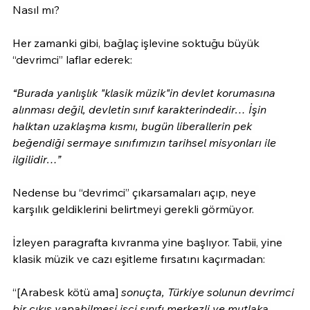
Nasıl mı?
Her zamanki gibi, bağlaç işlevine soktuğu büyük 
“devrimci” laflar ederek:
“
Burada yanlışlık "klasik müzik"in devlet korumasına 
alınması değil, devletin sınıf karakterindedir… 
İşin 
halktan uzaklaşma kısmı, bugün liberallerin pek 
beğendiği sermaye sınıfımızın tarihsel misyonları ile 
ilgilidir…”
Nedense bu “devrimci” çıkarsamaları açıp, neye 
karşılık geldiklerini belirtmeyi gerekli görmüyor.
İzleyen paragrafta kıvranma yine başlıyor. Tabii, yine 
klasik müzik ve cazı eşitleme fırsatını kaçırmadan:
“[Arabesk kötü ama] 
sonuçta, Türkiye solunun devrimci 
bir çıkış yapabilmesi işçi sınıfı merkezli ve mutlaka 