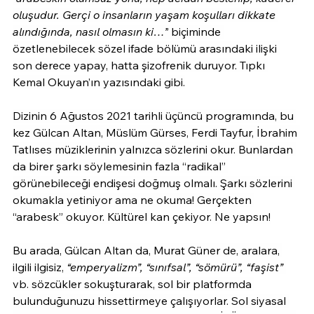
oluşudur. Gerçi o insanların yaşam koşulları dikkate 
alındığında, nasıl olmasın ki…”
 biçiminde 
özetlenebilecek sözel ifade bölümü arasındaki ilişki 
son derece yapay, hatta şizofrenik duruyor. Tıpkı 
Kemal Okuyan’ın yazısındaki gibi.
Dizinin 6 Ağustos 2021 tarihli üçüncü programında, bu 
kez Gülcan Altan, Müslüm Gürses, Ferdi Tayfur, İbrahim 
Tatlıses müziklerinin yalnızca sözlerini okur. Bunlardan 
da birer şarkı söylemesinin fazla “radikal” 
görünebileceği endişesi doğmuş olmalı. Şarkı sözlerini 
okumakla yetiniyor ama ne okuma! Gerçekten 
“arabesk” okuyor. Kültürel kan çekiyor. Ne yapsın!
Bu arada, Gülcan Altan da, Murat Güner de, aralara, 
ilgili ilgisiz, 
“emperyalizm”, “sınıfsal”, “sömürü”, “faşist” 
vb. sözcükler sokuşturarak, sol bir platformda 
bulunduğunuzu hissettirmeye çalışıyorlar. Sol siyasal 