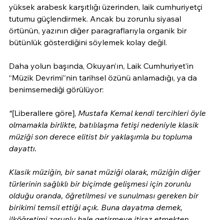
yüksek arabesk karşıtlığı üzerinden, laik cumhuriyetçi 
tutumu güçlendirmek. Ancak bu zorunlu siyasal 
örtünün, yazının diğer paragraflarıyla organik bir 
bütünlük gösterdiğini söylemek kolay değil.
Daha yolun başında, Okuyan’ın, Laik Cumhuriyet’in 
“Müzik Devrimi”nin tarihsel özünü anlamadığı, ya da 
benimsemediği görülüyor:
“
[Liberallere göre], 
Mustafa Kemal kendi tercihleri öyle 
olmamakla birlikte, batılılaşma fetişi nedeniyle klasik 
müziği son derece elitist bir yaklaşımla bu topluma 
dayattı.
Klasik müziğin, bir sanat müziği olarak, müziğin diğer 
türlerinin sağlıklı bir biçimde gelişmesi için zorunlu 
olduğu oranda, öğretilmesi ve sunulması gereken bir 
birikimi temsil ettiği açık. Buna dayatma demek, 
ilköğretimi zorunlu hale getirmeye itiraz etmekten 