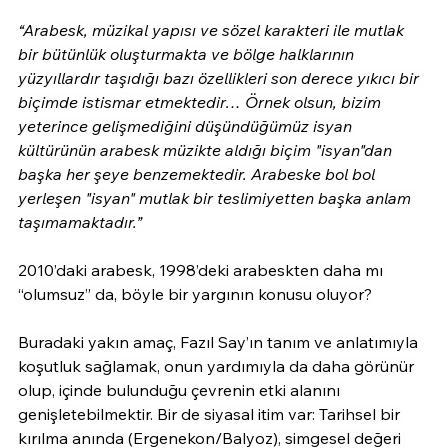
“Arabesk, müzikal yapısı ve sözel karakteri ile mutlak 
bir bütünlük oluşturmakta ve bölge halklarının 
yüzyıllardır taşıdığı bazı özellikleri son derece yıkıcı bir 
biçimde istismar etmektedir… Örnek olsun, bizim 
yeterince gelişmediğini düşündüğümüz isyan 
kültürünün arabesk müzikte aldığı biçim "isyan"dan 
başka her şeye benzemektedir. Arabeske bol bol 
yerleşen "isyan" mutlak bir teslimiyetten başka anlam 
taşımamaktadır.”
2010’daki arabesk, 1998’deki arabeskten daha mı 
“olumsuz” da, böyle bir yargının konusu oluyor?
Buradaki yakın amaç, Fazıl Say’ın tanım ve anlatımıyla 
koşutluk sağlamak, onun yardımıyla da daha görünür 
olup, içinde bulunduğu çevrenin etki alanını 
genişletebilmektir. Bir de siyasal itim var: Tarihsel bir 
kırılma anında (Ergenekon/Balyoz), simgesel değeri 