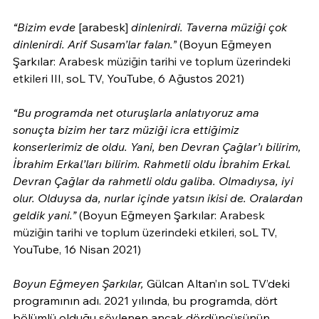
“Bizim evde
 [arabesk] 
dinlenirdi. Taverna müziği çok 
dinlenirdi. Arif Susam’lar falan.”
 (Boyun Eğmeyen 
Şarkılar:
Arabesk müziğin tarihi ve toplum üzerindeki 
etkileri 
III, soL TV, YouTube, 6 Ağustos 2021)
“Bu programda net oturuşlarla anlatıyoruz ama 
sonuçta bizim her tarz müziği icra ettiğimiz 
konserlerimiz de oldu. Yani, ben Devran Çağlar’ı bilirim, 
İbrahim Erkal’ları bilirim. Rahmetli oldu İbrahim Erkal. 
Devran Çağlar da rahmetli oldu galiba. Olmadıysa, iyi 
olur. Olduysa da, nurlar içinde yatsın ikisi de. Oralardan 
geldik yani.” 
(
Boyun Eğmeyen Şarkılar: 
Arabesk 
müziğin tarihi ve toplum üzerindeki etkileri, 
soL TV, 
YouTube, 16 Nisan 2021)
Boyun Eğmeyen Şarkılar,
 Gülcan Altan’ın soL TV’deki 
programının adı. 2021 yılında, bu programda, dört 
bölümlü olduğu söylenen ancak dördüncüsünün 