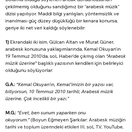
çekilmemiş olduğunu sandığımız bir “arabesk müzik” 
dizisi yapılıyor. Maddi bilgi yanlışları, yöntemsizlik ve 
inanılması güç düzey düşüklüğü bir kenara konursa, 
geriye iki net veri kaldığı söylenebilir:
1)
 Ekrandaki iki isim, Gülcan Altan ve Murat Güner, 
arabesk konusuna yaklaşımlarında, Kemal Okuyan’ın 
19 Temmuz 2010’da, soL Haber’de çıkmış olan 
“Arabesk 
müzik üzerine”
 başlıklı yazısının kendileri için belirleyici 
olduğunu söylüyorlar:
G.A.:
“Kemal Okuyan’ın, Kemal’imizin bir yazısı var, 
biliyorsun, 10 Temmuz 2010 tarihli; Arabesk müzik 
üzerine. Çok incelikli bir yazı.”
M.G.:
“Evet, ben sunum yaparken onu 
okuyorum.”
 (Boyun Eğmeyen Şarkılar: 
Arabesk müziğin 
tarihi ve toplum üzerindeki etkileri 
III, soL TV, YouTube, 