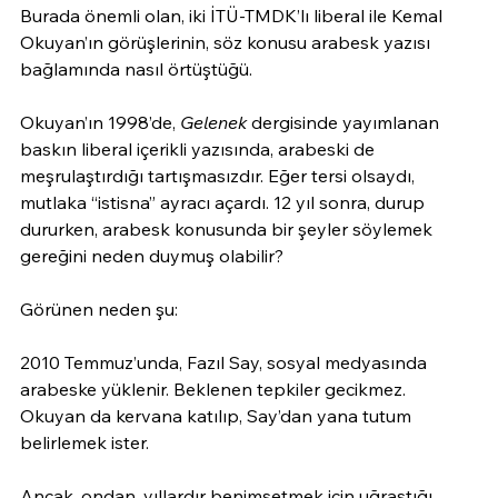
Burada önemli olan, iki İTÜ-TMDK’lı liberal ile Kemal 
Okuyan’ın görüşlerinin, söz konusu arabesk yazısı 
bağlamında nasıl örtüştüğü.
Okuyan’ın 1998’de, 
Gelenek
 dergisinde yayımlanan 
baskın liberal içerikli yazısında, arabeski de 
meşrulaştırdığı tartışmasızdır. Eğer tersi olsaydı, 
mutlaka “istisna” ayracı açardı. 12 yıl sonra, durup 
dururken, arabesk konusunda bir şeyler söylemek 
gereğini neden duymuş olabilir?
Görünen neden şu:
2010 Temmuz’unda, Fazıl Say, sosyal medyasında 
arabeske yüklenir. Beklenen tepkiler gecikmez. 
Okuyan da kervana katılıp, Say’dan yana tutum 
belirlemek ister.
Ancak, ondan, yıllardır benimsetmek için uğraştığı, 