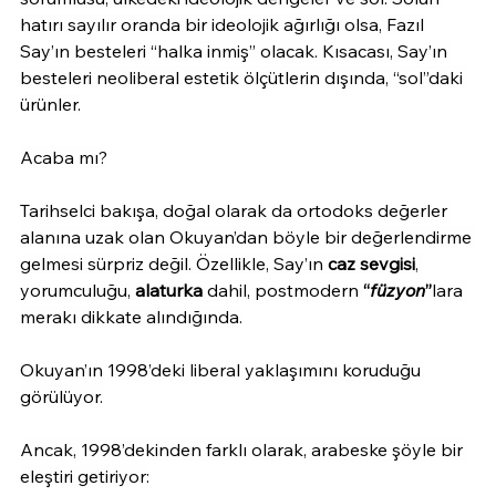
hatırı sayılır oranda bir ideolojik ağırlığı olsa, Fazıl 
Say’ın besteleri “halka inmiş” olacak. Kısacası, Say’ın 
besteleri neoliberal estetik ölçütlerin dışında, “sol”daki 
ürünler.
Acaba mı?
Tarihselci bakışa, doğal olarak da ortodoks değerler 
alanına uzak olan Okuyan’dan böyle bir değerlendirme 
gelmesi sürpriz değil. Özellikle, Say’ın 
caz sevgisi
, 
yorumculuğu, 
alaturka
 dahil, postmodern 
“
füzyon
”
lara 
merakı dikkate alındığında.
Okuyan’ın 1998’deki liberal yaklaşımını koruduğu 
görülüyor.
Ancak, 1998’dekinden farklı olarak, arabeske şöyle bir 
eleştiri getiriyor: