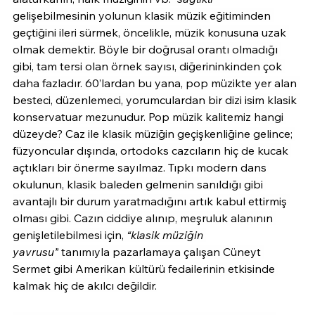
gelişebilmesinin yolunun klasik müzik eğitiminden 
geçtiğini ileri sürmek, öncelikle, müzik konusuna uzak 
olmak demektir. Böyle bir doğrusal orantı olmadığı 
gibi, tam tersi olan örnek sayısı, diğerininkinden çok 
daha fazladır. 60’lardan bu yana, pop müzikte yer alan 
besteci, düzenlemeci, yorumculardan bir dizi isim klasik 
konservatuar mezunudur. Pop müzik kalitemiz hangi 
düzeyde? Caz ile klasik müziğin geçişkenliğine gelince; 
füzyoncular dışında, ortodoks cazcıların hiç de kucak 
açtıkları bir önerme sayılmaz. Tıpkı modern dans 
okulunun, klasik baleden gelmenin sanıldığı gibi 
avantajlı bir durum yaratmadığını artık kabul ettirmiş 
olması gibi. Cazın ciddiye alınıp, meşruluk alanının 
genişletilebilmesi için, 
“klasik müziğin 
yavrusu”
 tanımıyla pazarlamaya çalışan Cüneyt 
Sermet gibi Amerikan kültürü fedailerinin etkisinde 
kalmak hiç de akılcı değildir.