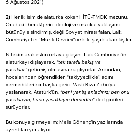
6 Ağustos 2021)
2)
 Her iki isim de alaturka kökenli; İTÜ-TMDK mezunu. 
Oradaki liberal/gerici ideoloji ve müzikal yaklaşımı 
bütünüyle sindirmiş, değil Sovyet mirası falan, Laik 
Cumhuriyet’in “Müzik Devrimi”ne bile şaşı bakan kişiler.
Nitekim arabeskin ortaya çıkışını, Laik Cumhuriyet’in 
alaturkayı dışlayarak, 
“tek taraflı bakış ve 
yasaklar”
 getirmiş olmasına bağlıyorlar. Ardından, 
hocalarından öğrendikleri “takiyyecilikle”, adını 
vermedikleri bir başka gerici, Vasfi Rıza Zobu’ya 
yaslanarak, Atatürk’ün, 
“beni yanlış anladınız; ben onu 
yasaklayın, bunu yasaklayın demedim”
 dediğini ileri 
sürüyorlar.
Bu konuya girmeyelim; Melis Gönenç’in yazılarında 
ayrıntıları yer alıyor.