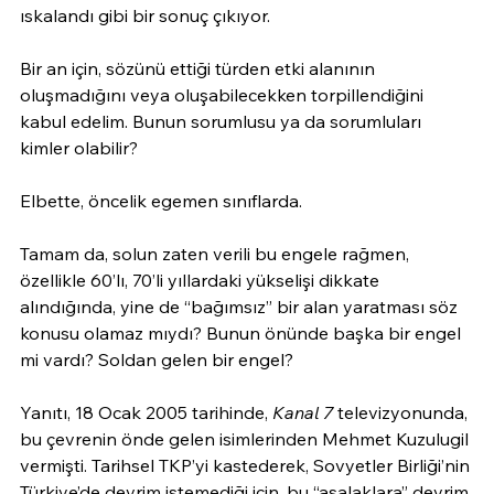
ıskalandı gibi bir sonuç çıkıyor.
Bir an için, sözünü ettiği türden etki alanının 
oluşmadığını veya oluşabilecekken torpillendiğini 
kabul edelim. Bunun sorumlusu ya da sorumluları 
kimler olabilir?
Elbette, öncelik egemen sınıflarda.
Tamam da, solun zaten verili bu engele rağmen, 
özellikle 60’lı, 70’li yıllardaki yükselişi dikkate 
alındığında, yine de “bağımsız” bir alan yaratması söz 
konusu olamaz mıydı? Bunun önünde başka bir engel 
mi vardı? Soldan gelen bir engel?
Yanıtı, 18 Ocak 2005 tarihinde, 
Kanal 7
 televizyonunda, 
bu çevrenin önde gelen isimlerinden Mehmet Kuzulugil 
vermişti. Tarihsel TKP’yi kastederek, Sovyetler Birliği’nin 
Türkiye’de devrim istemediği için, bu “asalaklara” devrim 