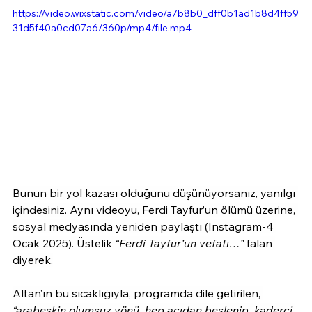
https://video.wixstatic.com/video/a7b8b0_dff0b1ad1b8d4ff59
31d5f40a0cd07a6/360p/mp4/file.mp4
Bunun bir yol kazası olduğunu düşünüyorsanız, yanılgı 
içindesiniz. Aynı videoyu, Ferdi Tayfur’un ölümü üzerine, 
sosyal medyasında yeniden paylaştı (Instagram-4 
Ocak 2025). Üstelik 
“Ferdi Tayfur’un vefatı…”
 falan 
diyerek.
Altan’ın bu sıcaklığıyla, programda dile getirilen, 
“arabeskin olumsuz yönü, hep acıdan beslenip, kaderci 