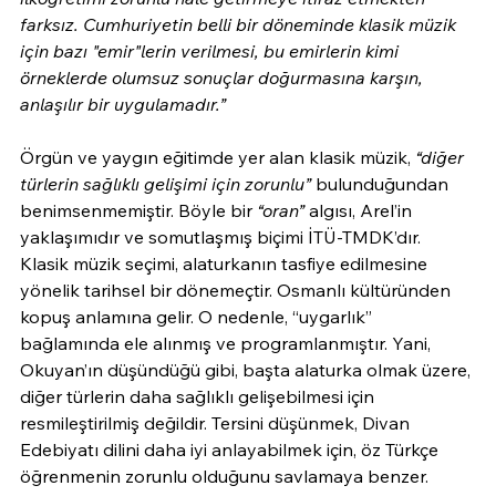
farksız. Cumhuriyetin belli bir döneminde klasik müzik 
için bazı "emir"lerin verilmesi, bu emirlerin kimi 
örneklerde olumsuz sonuçlar doğurmasına karşın, 
anlaşılır bir uygulamadır.”
Örgün ve yaygın eğitimde yer alan klasik müzik, 
“diğer 
türlerin sağlıklı gelişimi için zorunlu”
 bulunduğundan 
benimsenmemiştir. Böyle bir 
“oran”
 algısı, Arel’in 
yaklaşımıdır ve somutlaşmış biçimi İTÜ-TMDK’dır. 
Klasik müzik seçimi, alaturkanın tasfiye edilmesine 
yönelik tarihsel bir dönemeçtir. Osmanlı kültüründen 
kopuş anlamına gelir. O nedenle, “uygarlık” 
bağlamında ele alınmış ve programlanmıştır. Yani, 
Okuyan’ın düşündüğü gibi, başta alaturka olmak üzere, 
diğer türlerin daha sağlıklı gelişebilmesi için 
resmileştirilmiş değildir. Tersini düşünmek, Divan 
Edebiyatı dilini daha iyi anlayabilmek için, öz Türkçe 
öğrenmenin zorunlu olduğunu savlamaya benzer.