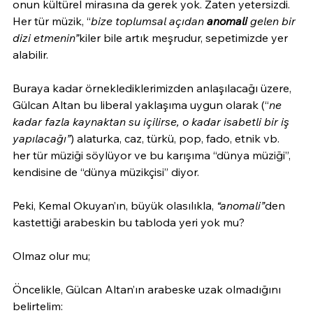
onun kültürel mirasına da gerek yok. Zaten yetersizdi. 
Her tür müzik, “
bize toplumsal açıdan 
anomali
 gelen bir 
dizi etmenin”
kiler bile artık meşrudur, sepetimizde yer 
alabilir. 
Buraya kadar örneklediklerimizden anlaşılacağı üzere, 
Gülcan Altan bu liberal yaklaşıma uygun olarak (“
ne 
kadar fazla kaynaktan su içilirse, o kadar isabetli bir iş 
yapılacağı”
) alaturka, caz, türkü, pop, fado, etnik vb. 
her tür müziği söylüyor ve bu karışıma “dünya müziği”, 
kendisine de “dünya müzikçisi” diyor.
Peki, Kemal Okuyan’ın, büyük olasılıkla, 
“anomali”
den 
kastettiği arabeskin bu tabloda yeri yok mu?
Olmaz olur mu;
Öncelikle, Gülcan Altan’ın arabeske uzak olmadığını 
belirtelim: