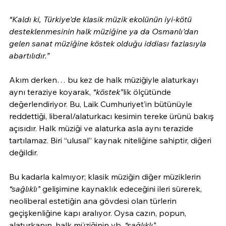
“Kaldı ki, Türkiye'de klasik müzik ekolünün iyi-kötü 
desteklenmesinin halk müziğine ya da Osmanlı'dan 
gelen sanat müziğine köstek olduğu iddiası fazlasıyla 
abartılıdır.”
Akım derken… bu kez de halk müziğiyle alaturkayı 
aynı teraziye koyarak, 
“köstek”
lik ölçütünde 
değerlendiriyor. Bu, Laik Cumhuriyet’in bütünüyle 
reddettiği, liberal/alaturkacı kesimin tereke ürünü bakış 
açısıdır. Halk müziği ve alaturka asla aynı terazide 
tartılamaz. Biri “ulusal” kaynak niteliğine sahiptir, diğeri 
değildir.
Bu kadarla kalmıyor; klasik müziğin diğer müziklerin 
“sağlıklı”
 gelişimine kaynaklık edeceğini ileri sürerek, 
neoliberal estetiğin ana gövdesi olan türlerin 
geçişkenliğine kapı aralıyor. Oysa cazın, popun, 
alaturkanın, halk müziğinin vb. 
“sağlıklı”