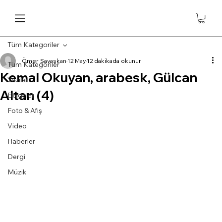
Tüm Kategoriler
Ömer Savaşkan
12 May
12 dakikada okunur
Tüm Kategoriler
Kemal Okuyan, arabesk, Gülcan
Yazılar
Altan (4)
Belgeler
Foto & Afiş
Video
Haberler
Dergi
Müzik