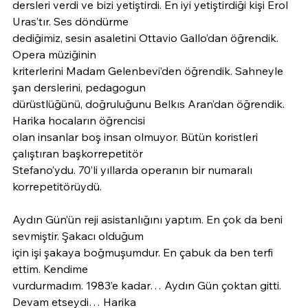
dersleri verdi ve bizi yetiştirdi. En iyi yetiştirdiği kişi Erol 
Uras’tır. Ses döndürme
dediğimiz, sesin asaletini Ottavio Gallo’dan öğrendik. 
Opera müziğinin
kriterlerini Madam Gelenbevi’den öğrendik. Sahneyle 
şan derslerini, pedagogun
dürüstlüğünü, doğruluğunu Belkıs Aran’dan öğrendik. 
Harika hocaların öğrencisi
olan insanlar boş insan olmuyor. Bütün koristleri 
çalıştıran başkorrepetitör
Stefano’ydu. 70’li yıllarda operanın bir numaralı 
korrepetitörüydü.
Aydın Gün’ün reji asistanlığını yaptım. En çok da beni 
sevmiştir. Şakacı olduğum
için işi şakaya boğmuşumdur. En çabuk da ben terfi 
ettim. Kendime
vurdurmadım. 1983’e kadar… Aydın Gün çoktan gitti. 
Devam etseydi… Harika