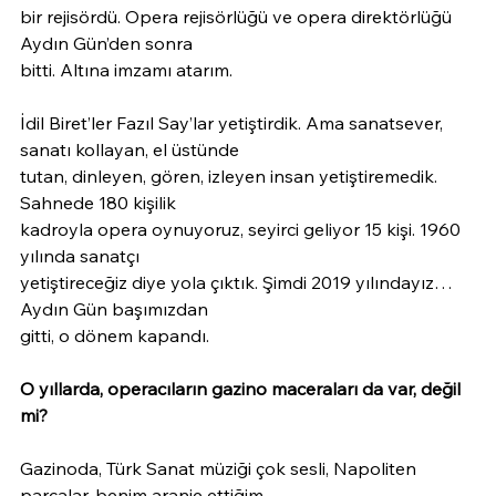
bir rejisördü. Opera rejisörlüğü ve opera direktörlüğü 
Aydın Gün’den sonra
bitti. Altına imzamı atarım.
İdil Biret’ler Fazıl Say’lar yetiştirdik. Ama sanatsever, 
sanatı kollayan, el üstünde
tutan, dinleyen, gören, izleyen insan yetiştiremedik. 
Sahnede 180 kişilik
kadroyla opera oynuyoruz, seyirci geliyor 15 kişi. 1960 
yılında sanatçı
yetiştireceğiz diye yola çıktık. Şimdi 2019 yılındayız… 
Aydın Gün başımızdan
gitti, o dönem kapandı.
O yıllarda, operacıların gazino maceraları da var, değil 
mi?
Gazinoda, Türk Sanat müziği çok sesli, Napoliten 
parçalar, benim aranje ettiğim