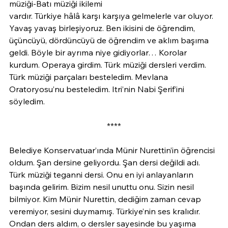
müziği-Batı müziği ikilemi
vardır. Türkiye hâlâ karşı karşıya gelmelerle var oluyor. 
Yavaş yavaş birleşiyoruz. Ben ikisini de öğrendim, 
üçüncüyü, dördüncüyü de öğrendim ve aklım başıma 
geldi. Böyle bir ayrıma niye gidiyorlar… Korolar 
kurdum. Operaya girdim. Türk müziği dersleri verdim. 
Türk müziği parçaları besteledim. Mevlana 
Oratoryosu’nu besteledim. Itri’nin Nabi Şerif’ini 
söyledim.
****
Belediye Konservatuar’ında Münir Nurettin’in öğrencisi 
oldum. Şan dersine geliyordu. Şan dersi değildi adı. 
Türk müziği teganni dersi. Onu en iyi anlayanların 
başında gelirim. Bizim nesil unuttu onu. Sizin nesil 
bilmiyor. Kim Münir Nurettin, dediğim zaman cevap 
veremiyor, sesini duymamış. Türkiye’nin ses kralıdır. 
Ondan ders aldım, o dersler sayesinde bu yaşıma 