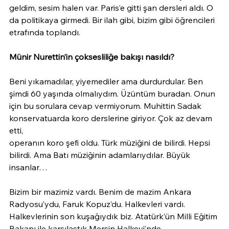
geldim, sesim halen var. Paris’e gitti şan dersleri aldı. O 
da politikaya girmedi. Bir ilah gibi, bizim gibi öğrencileri 
etrafında toplandı.
Münir Nurettin’in çoksesliliğe bakışı nasıldı?
Beni yıkamadılar, yiyemediler ama durdurdular. Ben 
şimdi 60 yaşında olmalıydım. Üzüntüm buradan. Onun 
için bu sorulara cevap vermiyorum. Muhittin Sadak 
konservatuarda koro derslerine giriyor. Çok az devam 
etti,
operanın koro şefi oldu. Türk müziğini de bilirdi. Hepsi 
bilirdi. Ama Batı müziğinin adamlarıydılar. Büyük 
insanlar…
Bizim bir mazimiz vardı. Benim de mazim Ankara 
Radyosu’ydu, Faruk Kopuz’du. Halkevleri vardı. 
Halkevlerinin son kuşağıydık biz. Atatürk’ün Milli Eğitim 
Bakanı ile karşılaştık Mersin Halkevi’nde…