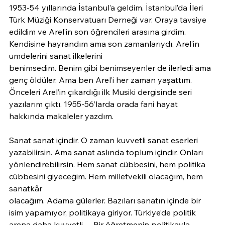
1953-54 yıllarında İstanbul’a geldim. İstanbul’da İleri 
Türk Müziği Konservatuarı Derneği var. Oraya tavsiye 
edildim ve Arel’in son öğrencileri arasına girdim. 
Kendisine hayrandım ama son zamanlarıydı. Arel’in 
umdelerini sanat ilkelerini
benimsedim. Benim gibi benimseyenler de ilerledi ama 
genç öldüler. Ama ben Arel’i her zaman yaşattım. 
Önceleri Arel’in çıkardığı ilk Musiki dergisinde seri 
yazılarım çıktı. 1955-56’larda orada fani hayat 
hakkında makaleler yazdım.
Sanat sanat içindir. O zaman kuvvetli sanat eserleri 
yazabilirsin. Ama sanat aslında toplum içindir. Onları 
yönlendirebilirsin. Hem sanat cübbesini, hem politika 
cübbesini giyeceğim. Hem milletvekili olacağım, hem 
sanatkâr
olacağım. Adama gülerler. Bazıları sanatın içinde bir 
isim yapamıyor, politikaya giriyor. Türkiye’de politik 
arena daha kuvvetli… Bir öğretmenin politikayla 