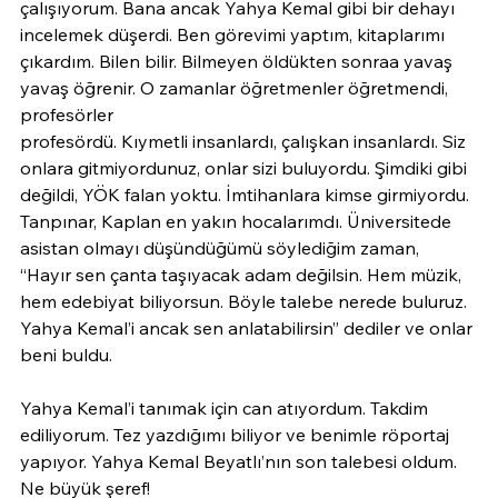
çalışıyorum. Bana ancak Yahya Kemal gibi bir dehayı 
incelemek düşerdi. Ben görevimi yaptım, kitaplarımı 
çıkardım. Bilen bilir. Bilmeyen öldükten sonraa yavaş 
yavaş öğrenir. O zamanlar öğretmenler öğretmendi, 
profesörler
profesördü. Kıymetli insanlardı, çalışkan insanlardı. Siz 
onlara gitmiyordunuz, onlar sizi buluyordu. Şimdiki gibi 
değildi, YÖK falan yoktu. İmtihanlara kimse girmiyordu. 
Tanpınar, Kaplan en yakın hocalarımdı. Üniversitede 
asistan olmayı düşündüğümü söylediğim zaman, 
“Hayır sen çanta taşıyacak adam değilsin. Hem müzik, 
hem edebiyat biliyorsun. Böyle talebe nerede buluruz. 
Yahya Kemal’i ancak sen anlatabilirsin” dediler ve onlar 
beni buldu.
Yahya Kemal’i tanımak için can atıyordum. Takdim 
ediliyorum. Tez yazdığımı biliyor ve benimle röportaj 
yapıyor. Yahya Kemal Beyatlı’nın son talebesi oldum. 
Ne büyük şeref!