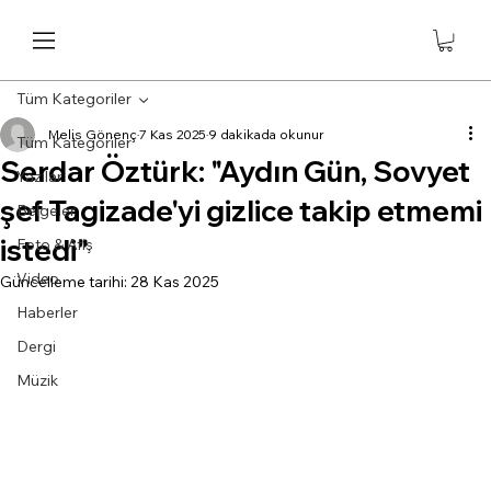
Tüm Kategoriler
Melis Gönenç
7 Kas 2025
9 dakikada okunur
Tüm Kategoriler
Serdar Öztürk: "Aydın Gün, Sovyet
Yazılar
şef Tagizade'yi gizlice takip etmemi
Belgeler
istedi"
Foto & Afiş
Video
Güncelleme tarihi:
28 Kas 2025
Haberler
Dergi
Müzik