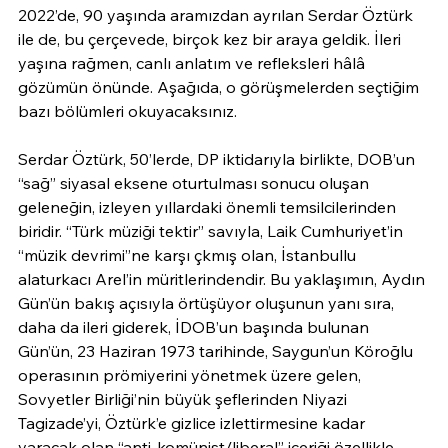
2022’de, 90 yaşında aramızdan ayrılan Serdar Öztürk 
ile de, bu çerçevede, birçok kez bir araya geldik. İleri 
yaşına rağmen, canlı anlatım ve refleksleri hâlâ 
gözümün önünde. Aşağıda, o görüşmelerden seçtiğim 
bazı bölümleri okuyacaksınız.
Serdar Öztürk, 50’lerde, DP iktidarıyla birlikte, DOB’un 
“sağ” siyasal eksene oturtulması sonucu oluşan 
geleneğin, izleyen yıllardaki önemli temsilcilerinden 
biridir. “Türk müziği tektir” savıyla, Laik Cumhuriyet’in 
“müzik devrimi”ne karşı çkmış olan, İstanbullu 
alaturkacı Arel’in müritlerindendir. Bu yaklaşımın, Aydın 
Gün’ün bakış açısıyla örtüşüyor oluşunun yanı sıra, 
daha da ileri giderek, İDOB’un başında bulunan 
Gün’ün, 23 Haziran 1973 tarihinde, Saygun’un Köroğlu 
operasının prömiyerini yönetmek üzere gelen, 
Sovyetler Birliği’nin büyük şeflerinden Niyazi 
Tagizade’yi, Öztürk’e gizlice izlettirmesine kadar 
varacak olan “anti-komünist/liberal” içeriği özellikle 