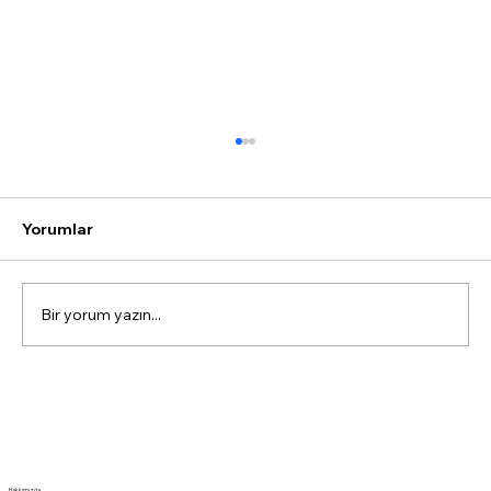
Yorumlar
Bir yorum yazın...
Kemal Okuyan, arabesk, Gülcan Altan
(4)
Hakkımızda