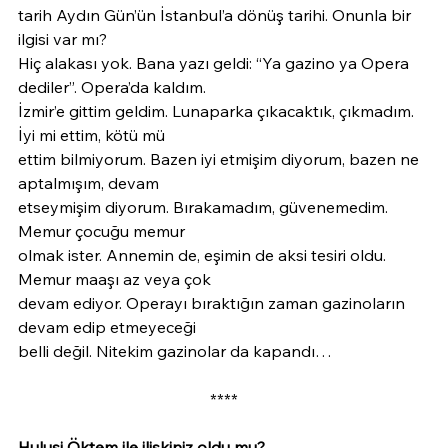
tarih Aydın Gün’ün İstanbul’a dönüş tarihi. Onunla bir 
ilgisi var mı?
Hiç alakası yok. Bana yazı geldi: “Ya gazino ya Opera 
dediler”. Opera’da kaldım.
İzmir’e gittim geldim. Lunaparka çıkacaktık, çıkmadım. 
İyi mi ettim, kötü mü
ettim bilmiyorum. Bazen iyi etmişim diyorum, bazen ne 
aptalmışım, devam
etseymişim diyorum. Bırakamadım, güvenemedim. 
Memur çocuğu memur
olmak ister. Annemin de, eşimin de aksi tesiri oldu. 
Memur maaşı az veya çok
devam ediyor. Operayı bıraktığın zaman gazinoların 
devam edip etmeyeceği
belli değil. Nitekim gazinolar da kapandı…
****
Hulusi Öktem ile ilişkiniz oldu mu?