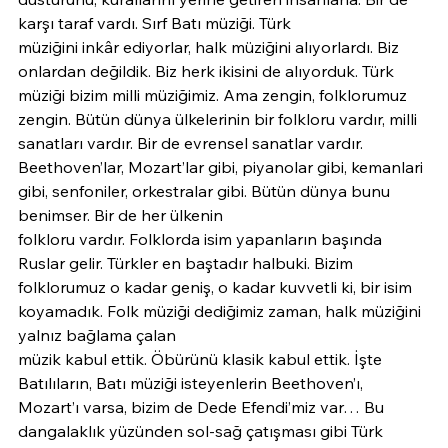
karşı taraf vardı. Sırf Batı müziği. Türk
müziğini inkâr ediyorlar, halk müziğini alıyorlardı. Biz 
onlardan değildik. Biz herk ikisini de alıyorduk. Türk 
müziği bizim milli müziğimiz. Ama zengin, folklorumuz 
zengin. Bütün dünya ülkelerinin bir folkloru vardır, milli 
sanatları vardır. Bir de evrensel sanatlar vardır. 
Beethoven’lar, Mozart’lar gibi, piyanolar gibi, kemanlari 
gibi, senfoniler, orkestralar gibi. Bütün dünya bunu 
benimser. Bir de her ülkenin
folkloru vardır. Folklorda isim yapanların başında 
Ruslar gelir. Türkler en baştadır halbuki. Bizim 
folklorumuz o kadar geniş, o kadar kuvvetli ki, bir isim 
koyamadık. Folk müziği dediğimiz zaman, halk müziğini 
yalnız bağlama çalan
müzik kabul ettik. Öbürünü klasik kabul ettik. İşte 
Batılıların, Batı müziği isteyenlerin Beethoven’ı, 
Mozart’ı varsa, bizim de Dede Efendi’miz var… Bu 
dangalaklık yüzünden sol-sağ çatışması gibi Türk 