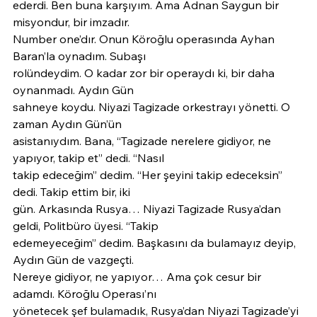
ederdi. Ben buna karşıyım. Ama Adnan Saygun bir 
misyondur, bir imzadır.
Number one’dır. Onun Köroğlu operasında Ayhan 
Baran’la oynadım. Subaşı
rolündeydim. O kadar zor bir operaydı ki, bir daha 
oynanmadı. Aydın Gün
sahneye koydu. Niyazi Tagizade orkestrayı yönetti. O 
zaman Aydın Gün’ün
asistanıydım. Bana, “Tagizade nerelere gidiyor, ne 
yapıyor, takip et” dedi. “Nasıl
takip edeceğim” dedim. “Her şeyini takip edeceksin” 
dedi. Takip ettim bir, iki
gün. Arkasında Rusya… Niyazi Tagizade Rusya’dan 
geldi, Politbüro üyesi. “Takip
edemeyeceğim” dedim. Başkasını da bulamayız deyip, 
Aydın Gün de vazgeçti.
Nereye gidiyor, ne yapıyor… Ama çok cesur bir 
adamdı. Köroğlu Operası’nı
yönetecek şef bulamadık, Rusya’dan Niyazi Tagizade’yi 