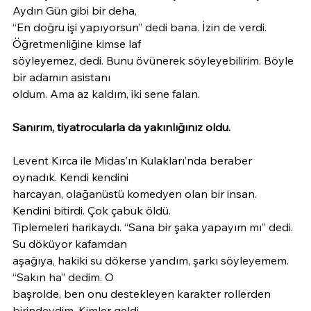
Aydın Gün gibi bir deha,
“En doğru işi yapıyorsun” dedi bana. İzin de verdi. 
Öğretmenliğine kimse laf
söyleyemez, dedi. Bunu övünerek söyleyebilirim. Böyle 
bir adamın asistanı
oldum. Ama az kaldım, iki sene falan.
Sanırım, tiyatrocularla da yakınlığınız oldu.
Levent Kırca ile Midas’ın Kulakları’nda beraber 
oynadık. Kendi kendini
harcayan, olağanüstü komedyen olan bir insan. 
Kendini bitirdi. Çok çabuk öldü.
Tiplemeleri harikaydı. “Sana bir şaka yapayım mı” dedi. 
Su döküyor kafamdan
aşağıya, hakiki su dökerse yandım, şarkı söyleyemem. 
“Sakın ha” dedim. O
başrolde, ben onu destekleyen karakter rollerden 
birindeydim. Kimler geldi,