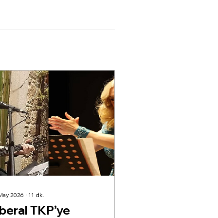
May 2026
∙
11
dk.
iberal TKP’ye