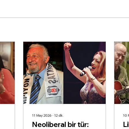
11 May 2026
∙
12
dk.
10 
Neoliberal bir tür:
L