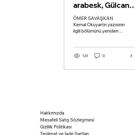
arabesk, Gülcan
Altan (4)
ÖMER SAVAŞKAN
Kemal Okuyan’ın yazısının
ilgili bölümünü yeniden
anımsatalım: “Geride
bıraktığımız yüzyıl,
sosyalizmin kapitalizme
karşı üstünlük kuramadığı
123
0
3
bir yüzyıldır. Mirasa
bakarken bu “yetersizliği”
hesaba katmak ve ortaya
çıkan evrensel
çelişkilerin, zaafların,
hatta bize toplumsal
açıdan anomali gelen bir
dizi etmenin müzik adına
Hakkımızda
ürettiklerini daha
sevecen bir tutumla
Mesafeli Satış Sözleşmesi
karşılamak
Gizlilik Politikası
gerekmektedir…
Teslimat ve İade Şartları