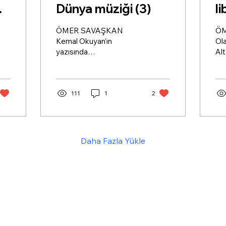
Dünya müziği (3)
li
ÖMER SAVAŞKAN
ÖM
Kemal Okuyan’ın
Ola
yazısında
Alt
onaylanabilecek nadir
kon
doğrulardan biri, “dünya
man
müziği”nin (world music),
or
neoliberal kültürün bir
111
1
2
hiç
unsuru olduğu
bu
saptamasıdır. Ancak
Çe
aradan geçen zaman
bir
içinde bu düşüncesini
ge
Daha Fazla Yükle
gözden geçirmiş olmalı;
yet
Gülcan Altan kendini
gu
“dünya müziği” yapan biri
ne
olarak tanımlamasına
“et
karşın, bu partinin resmi
kav
müzikal figürü olabildiğine
tür
göre. 2016
yap
Temmuz’unda, TRT
bas