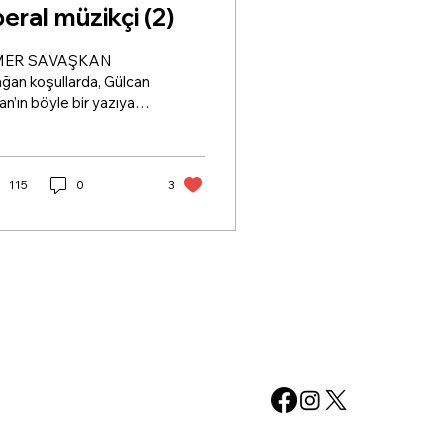
beral müzikçi (2)
ER SAVAŞKAN
ğan koşullarda, Gülcan
an’ın böyle bir yazıya
u edilmesinin hiçbir
tığı olmazdı;
todoks Marksizmin
bir yerinde
115
0
3
lunmuyor. Kendini
rkes diasporasının
eylerinden biri sayan, o
leneklere göre
işmiş olmasının
rurunu yaşayan,
oliberal dönemin
nik/azınlık” tanım ve
ramlarına sıcak bakan,
 olarak “dünya müziği”
tığını vurgulayan,
kın bir liberal sol