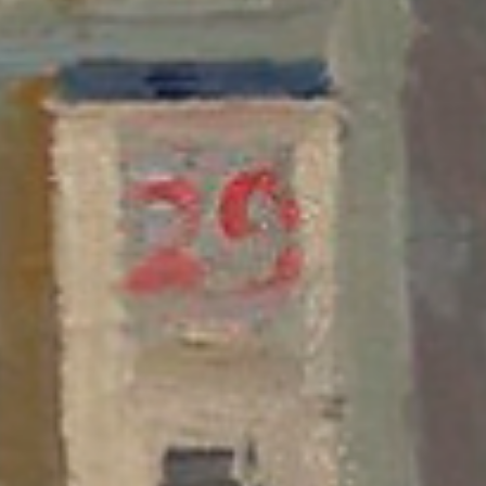
Düşüngü
9 Nis
2 dakikada okunur
Sahne arkasında
1972. 145x197 cm. Yağlı boya. Büyükağa Mirzazade (1921-2007).
Büyükağa Mirzazade, Sovyet Azerbaycan’ının önemli ressamların
biridir. Toplumcu gerçekçi yaklaşımı temellendiren Sovyet akademi
geleneğinde yetişmiş, Bakü Güzel Sanatlar Akademisi’nde uzun yıll