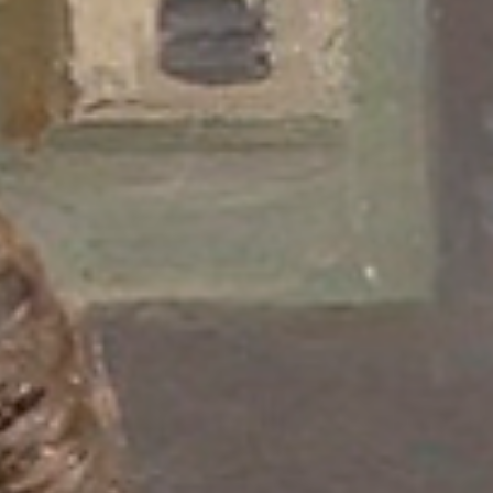
yayılan eğitmenliği, birkaç kuşağın biçimlenişinde önemli rol
oynamıştır. Azerbaycan Sovyet Sosyalist Cumhuriyeti Halk Sanatçı
unvanına sahip Mirzazade’nin, “sahne” eğilimi, algısı ve bunu resme
yansıtması ilginç ol