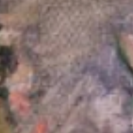
Meydan’daki 1 Mayıs kutlamalarını resmeden bu tablo, ilginç bir ism
Sovyet ressam Konstantin Yuon’a aittir. Yuon, XIX. Yüzyıl Rus gerçe
resim okulunda yetişmiş, sonrasında izlenimcilik akımının etkisinde
kalmış, ancak 1917 Ekim Devrimi’ni izleyen yıllarda avangard akıml
içinde olması beklenirken, tam tersine, toplumcu gerçekçi anlayışın
önc