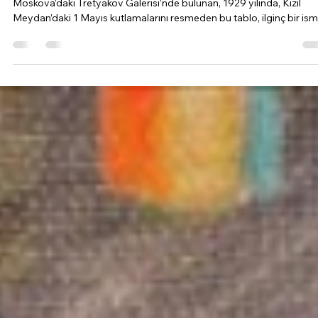
Düşüngü
1 May
3 dakikada okunur
1 Mayıs
1930. 107x180 cm. Yağlı boya. Konstantin F. Yuon (1875-1958) Aslı
Moskova’daki Tretyakov Galerisi’nde bulunan, 1929 yılında, Kızıl