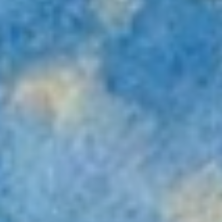
1937. 140x170 cm. Yağlı boya. Yuri Pimenov. EVRİM YURTAN Yuri
İvanoviç Pimenov’un (1903-1977), aslı Tretyakov Galerisi’nde
(Moskova) bulunan bu tablosu, ressamın en tanınmış yapıtı olmasın
yanı sıra, toplumcu gerçekçi resmin çok katmanlı zenginliğinin de
anlamlı göstergelerinden biridir. Sovyet resim sanatında önemli bir
yere sahip olan Pimenov (1967- Lenin Ödülü, 1970- SSCB Halk
Sanatçısı unvanı), tiyatro dekorları ve afiş tasarımları da yapmıştır.
1930’lar, Moskova’nın “s