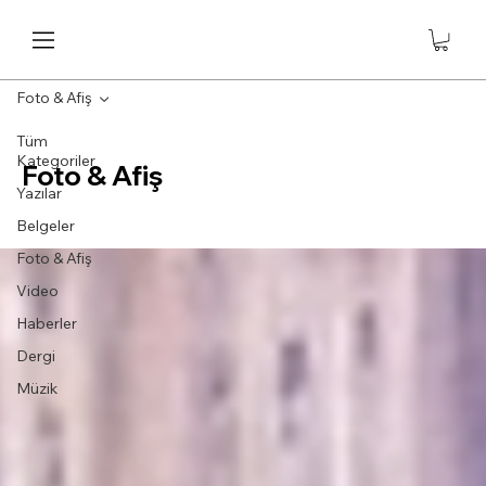
Foto & Afiş
Tüm
Kategoriler
Foto & Afiş
Yazılar
Belgeler
Foto & Afiş
Video
Haberler
Dergi
Müzik