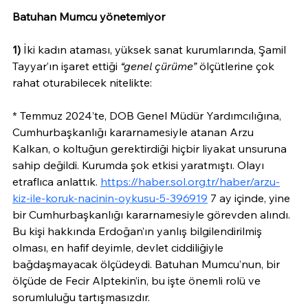
Batuhan Mumcu yönetemiyor
1)
 İki kadın ataması, yüksek sanat kurumlarında, Şamil 
Tayyar’ın işaret ettiği 
“genel çürüme”
 ölçütlerine çok 
rahat oturabilecek nitelikte:
* Temmuz 2024’te, DOB Genel Müdür Yardımcılığına, 
Cumhurbaşkanlığı kararnamesiyle atanan Arzu 
Kalkan, o koltuğun gerektirdiği hiçbir liyakat unsuruna 
sahip değildi. Kurumda şok etkisi yaratmıştı. Olayı 
etraflıca anlattık. 
https://haber.sol.org.tr/haber/arzu-
kiz-ile-koruk-nacinin-oykusu-5-396919
 7 ay içinde, yine 
bir Cumhurbaşkanlığı kararnamesiyle görevden alındı. 
Bu kişi hakkında Erdoğan’ın yanlış bilgilendirilmiş 
olması, en hafif deyimle, devlet ciddiliğiyle 
bağdaşmayacak ölçüdeydi. Batuhan Mumcu’nun, bir 
ölçüde de Fecir Alptekin’in, bu işte önemli rolü ve 
sorumluluğu tartışmasızdır.