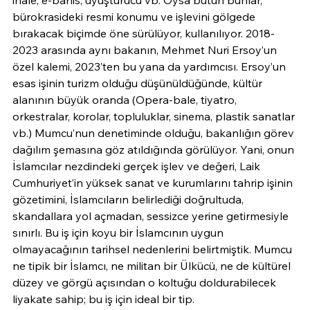
ihale, e-bahis, uyuşturucu vb. Oysa bütün bunlar, 
bürokrasideki resmi konumu ve işlevini gölgede 
bırakacak biçimde öne sürülüyor, kullanılıyor. 2018-
2023 arasında aynı bakanın, Mehmet Nuri Ersoy’un 
özel kalemi, 2023’ten bu yana da yardımcısı. Ersoy’un 
esas işinin turizm olduğu düşünüldüğünde, kültür 
alanının büyük oranda (Opera-bale, tiyatro, 
orkestralar, korolar, topluluklar, sinema, plastik sanatlar 
vb.) Mumcu’nun denetiminde olduğu, bakanlığın görev 
dağılım şemasına göz atıldığında görülüyor. Yani, onun 
İslamcılar nezdindeki gerçek işlev ve değeri, Laik 
Cumhuriyet’in yüksek sanat ve kurumlarını tahrip işinin 
gözetimini, İslamcıların belirlediği doğrultuda, 
skandallara yol açmadan, sessizce yerine getirmesiyle 
sınırlı. Bu iş için koyu bir İslamcının uygun 
olmayacağının tarihsel nedenlerini belirtmiştik. Mumcu 
ne tipik bir İslamcı, ne militan bir Ülkücü, ne de kültürel 
düzey ve görgü açısından o koltuğu doldurabilecek 
liyakate sahip; bu iş için ideal bir tip.