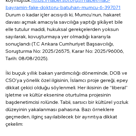
koymuştuk.
https://haber.sol.org.tr/haber/haci-
bayramin-fake-doktoru-batuhan-mumcu-6-397071
Durum o kadar içler acısıydı ki, Mumcu’nun, hakaret 
davası açmak amacıyla savcılığa yaptığı şikâyet bile 
elle tutulur maddi, hukuksal gerekçelerden yoksun 
sayılarak, kovuşturmaya yer olmadığı kararıyla 
sonuçlandı (T.C Ankara Cumhuriyet Başsavcılığı, 
Soruşturma No: 2025/26575, Karar No: 2025/96006, 
Tarih: 08/08/2025).
İki buçuk yıllık bakan yardımcılığı döneminde, DOB ve 
CSO’ya yönelik özel ilgisinin, İslamcı proje gereği, epey 
dikkat çekici olduğu söylenmeli. Her ikisinin de “liberal” 
işletme ve kültür eksenine oturtulma projesinin 
başdenetimcisi rolünde. Tabii, sarsıcı bir kültürel yozluk 
düzeyinin yakalanması pahasına. Bazı örneklere 
geçmeden, ilginç sayılabilecek bir ayrıntıya dikkat 
çekelim: