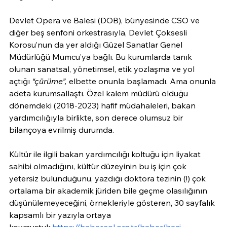
Devlet Opera ve Balesi (DOB), bünyesinde CSO ve 
diğer beş senfoni orkestrasıyla, Devlet Çoksesli 
Korosu’nun da yer aldığı Güzel Sanatlar Genel 
Müdürlüğü Mumcu’ya bağlı. Bu kurumlarda tanık 
olunan sanatsal, yönetimsel, etik yozlaşma ve yol 
açtığı 
“çürüme”,
 elbette onunla başlamadı. Ama onunla 
adeta kurumsallaştı. Özel kalem müdürü olduğu 
dönemdeki (2018-2023) hafif müdahaleleri, bakan 
yardımcılığıyla birlikte, son derece olumsuz bir 
bilançoya evrilmiş durumda.
Kültür ile ilgili bakan yardımcılığı koltuğu için liyakat 
sahibi olmadığını, kültür düzeyinin bu iş için çok 
yetersiz bulunduğunu, yazdığı doktora tezinin (!) çok 
ortalama bir akademik jüriden bile geçme olasılığının 
düşünülemeyeceğini, örnekleriyle gösteren, 30 sayfalık 
kapsamlı bir yazıyla ortaya 