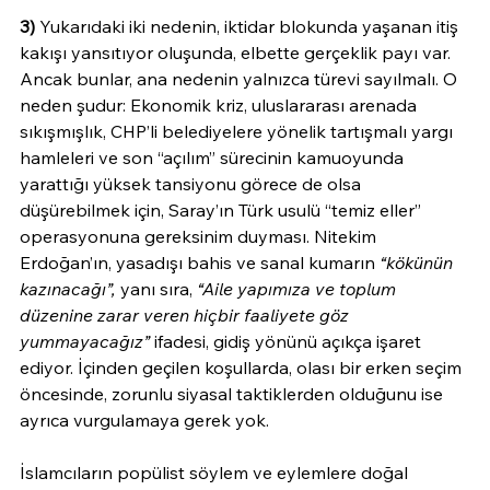
3)
 Yukarıdaki iki nedenin, iktidar blokunda yaşanan itiş 
kakışı yansıtıyor oluşunda, elbette gerçeklik payı var. 
Ancak bunlar, ana nedenin yalnızca türevi sayılmalı. O 
neden şudur: Ekonomik kriz, uluslararası arenada 
sıkışmışlık, CHP’li belediyelere yönelik tartışmalı yargı 
hamleleri ve son “açılım” sürecinin kamuoyunda 
yarattığı yüksek tansiyonu görece de olsa 
düşürebilmek için, Saray’ın Türk usulü “temiz eller” 
operasyonuna gereksinim duyması. Nitekim 
Erdoğan’ın, yasadışı bahis ve sanal kumarın 
“kökünün 
kazınacağı”,
 yanı sıra, 
“Aile yapımıza ve toplum 
düzenine zarar veren hiçbir faaliyete göz 
yummayacağız”
 ifadesi, gidiş yönünü açıkça işaret 
ediyor. İçinden geçilen koşullarda, olası bir erken seçim 
öncesinde, zorunlu siyasal taktiklerden olduğunu ise 
ayrıca vurgulamaya gerek yok.
İslamcıların popülist söylem ve eylemlere doğal 