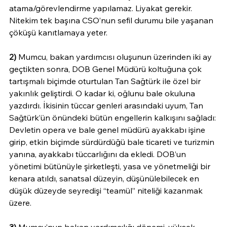
atama/görevlendirme yapılamaz. Liyakat gerekir. 
Nitekim tek başına CSO’nun sefil durumu bile yaşanan 
çöküşü kanıtlamaya yeter.
2)
 Mumcu, bakan yardımcısı oluşunun üzerinden iki ay 
geçtikten sonra, DOB Genel Müdürü koltuğuna çok 
tartışmalı biçimde oturtulan Tan Sağtürk ile özel bir 
yakınlık geliştirdi. O kadar ki, oğlunu bale okuluna 
yazdırdı. İkisinin tüccar genleri arasındaki uyum, Tan 
Sağtürk’ün önündeki bütün engellerin kalkışını sağladı: 
Devletin opera ve bale genel müdürü ayakkabı işine 
girip, etkin biçimde sürdürdüğü bale ticareti ve turizmin 
yanına, ayakkabı tüccarlığını da ekledi. DOB’un 
yönetimi bütünüyle şirketleşti, yasa ve yönetmeliği bir 
kenara atıldı, sanatsal düzeyin, düşünülebilecek en 
düşük düzeyde seyredişi “teamül” niteliği kazanmak 
üzere.  