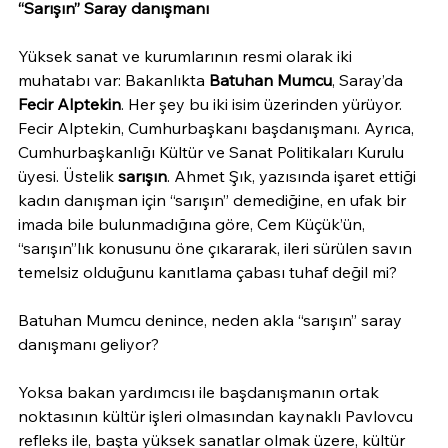
“Sarışın” Saray danışmanı
Yüksek sanat ve kurumlarının resmi olarak iki 
muhatabı var: Bakanlıkta 
Batuhan Mumcu
, Saray’da 
Fecir Alptekin
. Her şey bu iki isim üzerinden yürüyor. 
Fecir Alptekin, Cumhurbaşkanı başdanışmanı. Ayrıca, 
Cumhurbaşkanlığı Kültür ve Sanat Politikaları Kurulu 
üyesi. Üstelik 
sarışın
. Ahmet Şık, yazısında işaret ettiği 
kadın danışman için “sarışın” demediğine, en ufak bir 
imada bile bulunmadığına göre, Cem Küçük’ün, 
“sarışın”lık konusunu öne çıkararak, ileri sürülen savın 
temelsiz olduğunu kanıtlama çabası tuhaf değil mi?
Batuhan Mumcu denince, neden akla “sarışın” saray 
danışmanı geliyor?
Yoksa bakan yardımcısı ile başdanışmanın ortak 
noktasının kültür işleri olmasından kaynaklı Pavlovcu 
refleks ile, başta yüksek sanatlar olmak üzere, kültür 