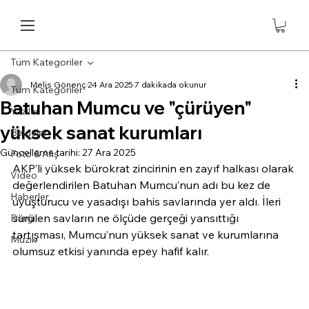
Tüm Kategoriler
Melis Gönenç
24 Ara 2025
7 dakikada okunur
Tüm Kategoriler
Batuhan Mumcu ve "çürüyen"
Yazılar
yüksek sanat kurumları
Belgeler
Güncelleme tarihi:
27 Ara 2025
Foto & Afiş
AKP’li yüksek bürokrat zincirinin en zayıf halkası olarak 
Video
değerlendirilen Batuhan Mumcu’nun adı bu kez de 
Haberler
uyuşturucu ve yasadışı bahis savlarında yer aldı. İleri 
sürülen savların ne ölçüde gerçeği yansıttığı 
Dergi
tartışması, Mumcu’nun yüksek sanat ve kurumlarına 
Müzik
olumsuz etkisi yanında epey hafif kalır.