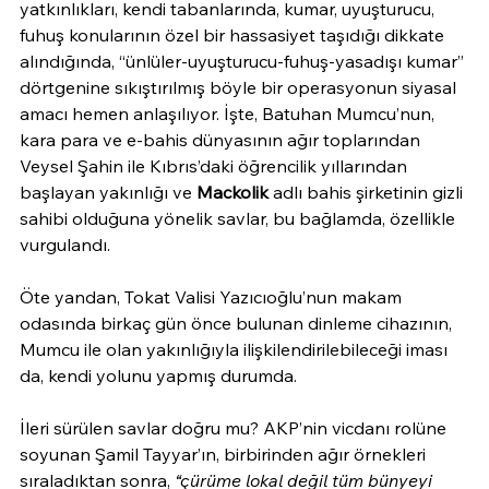
yatkınlıkları, kendi tabanlarında, kumar, uyuşturucu, 
fuhuş konularının özel bir hassasiyet taşıdığı dikkate 
alındığında, “ünlüler-uyuşturucu-fuhuş-yasadışı kumar” 
dörtgenine sıkıştırılmış böyle bir operasyonun siyasal 
amacı hemen anlaşılıyor. İşte, Batuhan Mumcu’nun, 
kara para ve e-bahis dünyasının ağır toplarından 
Veysel Şahin ile Kıbrıs’daki öğrencilik yıllarından 
başlayan yakınlığı ve 
Mackolik
 adlı bahis şirketinin gizli 
sahibi olduğuna yönelik savlar, bu bağlamda, özellikle 
vurgulandı.
Öte yandan, Tokat Valisi Yazıcıoğlu’nun makam 
odasında birkaç gün önce bulunan dinleme cihazının, 
Mumcu ile olan yakınlığıyla ilişkilendirilebileceği iması 
da, kendi yolunu yapmış durumda.
İleri sürülen savlar doğru mu? AKP’nin vicdanı rolüne 
soyunan Şamil Tayyar’ın, birbirinden ağır örnekleri 
sıraladıktan sonra, 
“
çürüme lokal değil tüm bünyeyi 