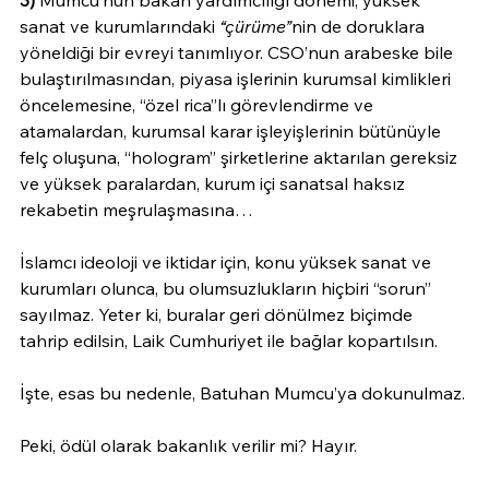
3)
 Mumcu’nun bakan yardımcılığı dönemi, yüksek 
sanat ve kurumlarındaki 
“çürüme”
nin de doruklara 
yöneldiği bir evreyi tanımlıyor. CSO’nun arabeske bile 
bulaştırılmasından, piyasa işlerinin kurumsal kimlikleri 
öncelemesine, “özel rica”lı görevlendirme ve 
atamalardan, kurumsal karar işleyişlerinin bütünüyle 
felç oluşuna, “hologram” şirketlerine aktarılan gereksiz 
ve yüksek paralardan, kurum içi sanatsal haksız 
rekabetin meşrulaşmasına…
İslamcı ideoloji ve iktidar için, konu yüksek sanat ve 
kurumları olunca, bu olumsuzlukların hiçbiri “sorun” 
sayılmaz. Yeter ki, buralar geri dönülmez biçimde 
tahrip edilsin, Laik Cumhuriyet ile bağlar kopartılsın.
İşte, esas bu nedenle, Batuhan Mumcu’ya dokunulmaz.
Peki, ödül olarak bakanlık verilir mi? Hayır.