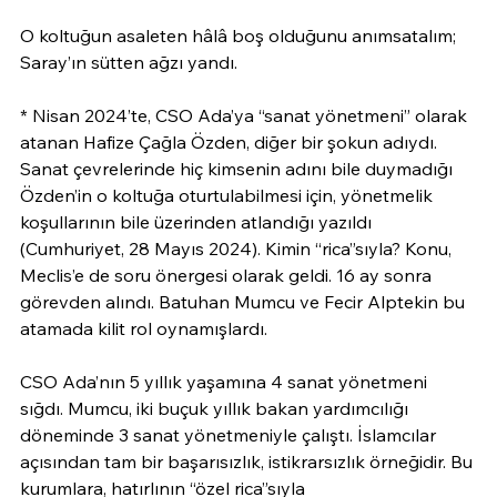
O koltuğun asaleten hâlâ boş olduğunu anımsatalım; 
Saray’ın sütten ağzı yandı.
* Nisan 2024’te, CSO Ada’ya “sanat yönetmeni” olarak 
atanan Hafize Çağla Özden, diğer bir şokun adıydı. 
Sanat çevrelerinde hiç kimsenin adını bile duymadığı 
Özden’in o koltuğa oturtulabilmesi için, yönetmelik 
koşullarının bile üzerinden atlandığı yazıldı 
(Cumhuriyet, 28 Mayıs 2024). Kimin “rica”sıyla? Konu, 
Meclis’e de soru önergesi olarak geldi. 16 ay sonra 
görevden alındı. Batuhan Mumcu ve Fecir Alptekin bu 
atamada kilit rol oynamışlardı.
CSO Ada’nın 5 yıllık yaşamına 4 sanat yönetmeni 
sığdı. Mumcu, iki buçuk yıllık bakan yardımcılığı 
döneminde 3 sanat yönetmeniyle çalıştı. İslamcılar 
açısından tam bir başarısızlık, istikrarsızlık örneğidir. Bu 
kurumlara, hatırlının “özel rica”sıyla 