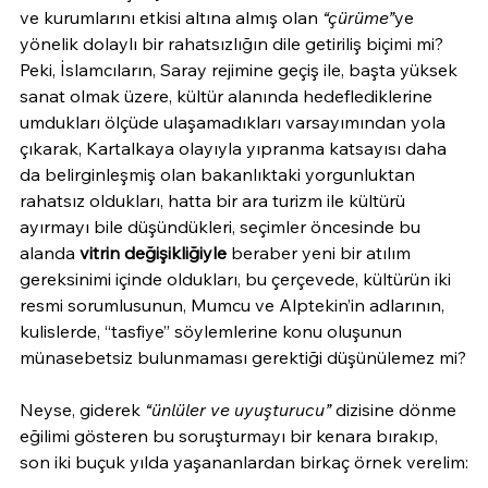
ve kurumlarını etkisi altına almış olan 
“çürüme”
ye 
yönelik dolaylı bir rahatsızlığın dile getiriliş biçimi mi?
Peki, İslamcıların, Saray rejimine geçiş ile, başta yüksek 
sanat olmak üzere, kültür alanında hedeflediklerine 
umdukları ölçüde ulaşamadıkları varsayımından yola 
çıkarak, Kartalkaya olayıyla yıpranma katsayısı daha 
da belirginleşmiş olan bakanlıktaki yorgunluktan 
rahatsız oldukları, hatta bir ara turizm ile kültürü 
ayırmayı bile düşündükleri, seçimler öncesinde bu 
alanda 
vitrin değişikliğiyle
 beraber yeni bir atılım 
gereksinimi içinde oldukları, bu çerçevede, kültürün iki 
resmi sorumlusunun, Mumcu ve Alptekin’in adlarının, 
kulislerde, “tasfiye” söylemlerine konu oluşunun 
münasebetsiz bulunmaması gerektiği düşünülemez mi?
Neyse, giderek 
“ünlüler ve uyuşturucu”
 dizisine dönme 
eğilimi gösteren bu soruşturmayı bir kenara bırakıp, 
son iki buçuk yılda yaşananlardan birkaç örnek verelim: