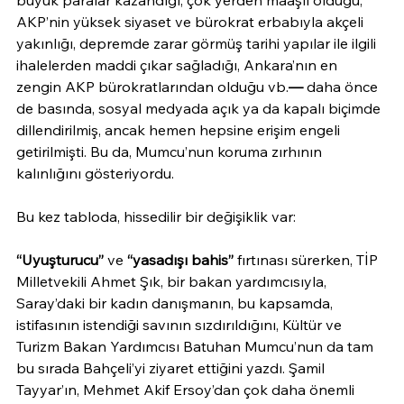
büyük paralar kazandığı, çok yerden maaşlı olduğu, 
AKP’nin yüksek siyaset ve bürokrat erbabıyla akçeli 
yakınlığı, depremde zarar görmüş tarihi yapılar ile ilgili 
ihalelerden maddi çıkar sağladığı, Ankara’nın en 
zengin AKP bürokratlarından olduğu vb.
— 
daha önce 
de basında, sosyal medyada açık ya da kapalı biçimde 
dillendirilmiş, ancak hemen hepsine erişim engeli 
getirilmişti. Bu da, Mumcu’nun koruma zırhının 
kalınlığını gösteriyordu.
Bu kez tabloda, hissedilir bir değişiklik var:
“Uyuşturucu”
 ve 
“yasadışı bahis” 
fırtınası sürerken, TİP 
Milletvekili Ahmet Şık, bir bakan yardımcısıyla, 
Saray’daki bir kadın danışmanın, bu kapsamda, 
istifasının istendiği savının sızdırıldığını, Kültür ve 
Turizm Bakan Yardımcısı Batuhan Mumcu’nun da tam 
bu sırada Bahçeli’yi ziyaret ettiğini yazdı. Şamil 
Tayyar’ın, Mehmet Akif Ersoy’dan çok daha önemli 